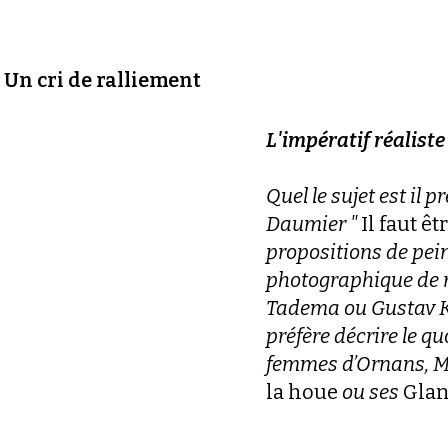
, Un cri de ralliement
L'impératif réaliste
Quel le sujet est il 
Daumier "
Il faut ê
propositions de pei
photographique de 
Tadema ou Gustav Kl
préfère décrire le q
femmes d’Ornans, Mi
la houe
ou ses
Gla