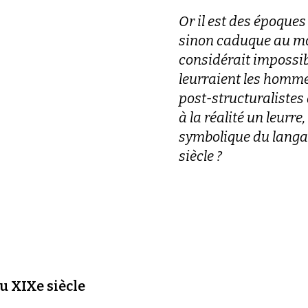
Or il est des époques
sinon caduque au moi
considérait impossibl
leurraient les hommes
post-structuralistes
à la réalité un leurr
symbolique du langa
siècle ?
du XIXe siècle