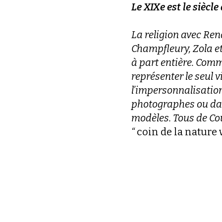
Le XIXe est le siècl
La religion avec Rena
Champfleury, Zola et
à part entière. Comme
représenter le seul vi
l’impersonnalisation
photographes ou dar
modèles. Tous de Cou
“
coin de la nature