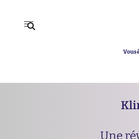
Vous 
Kli
Une rév